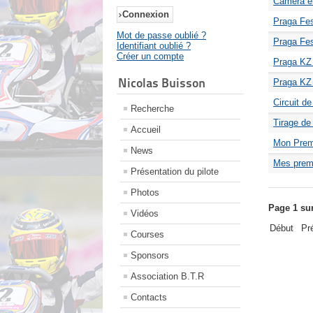
Caméra em
Praga Fes
Mot de passe oublié ?
Praga Fes
Identifiant oublié ?
Créer un compte
Praga KZ 
Nicolas Buisson
Praga KZ 
Circuit d
Recherche
Tirage de
Accueil
Mon Premi
News
Mes premi
Présentation du pilote
Photos
Page 1 su
Vidéos
Début
Pr
Courses
Sponsors
Association B.T.R
Contacts