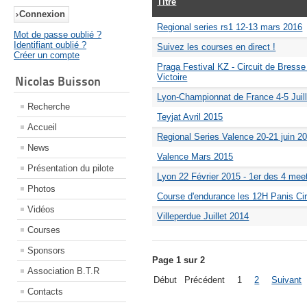
Titre
Regional series rs1 12-13 mars 2016
Mot de passe oublié ?
Identifiant oublié ?
Suivez les courses en direct !
Créer un compte
Praga Festival KZ - Circuit de Bress
Victoire
Nicolas Buisson
Lyon-Championnat de France 4-5 Jui
Recherche
Teyjat Avril 2015
Accueil
Regional Series Valence 20-21 juin 2
News
Valence Mars 2015
Présentation du pilote
Lyon 22 Février 2015 - 1er des 4 mee
Photos
Course d'endurance les 12H Panis Circ
Vidéos
Villeperdue Juillet 2014
Courses
Sponsors
Page 1 sur 2
Association B.T.R
Début
Précédent
1
2
Suivant
Contacts