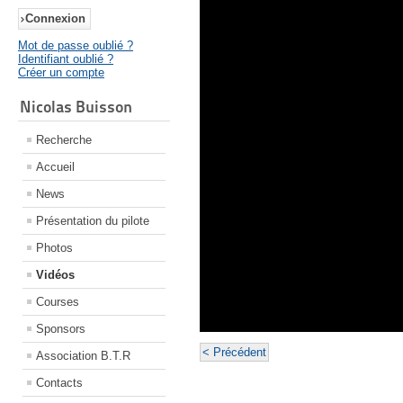
Mot de passe oublié ?
Identifiant oublié ?
Créer un compte
Nicolas Buisson
Recherche
Accueil
News
Présentation du pilote
Photos
Vidéos
Courses
Sponsors
< Précédent
Association B.T.R
Contacts